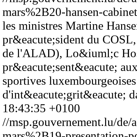
mars%2B20-hansen-cabinet-
les ministres Martine Hanse
pr&eacute;sident du COSL, 
de l'ALAD), Lo&iuml;c Hos
pr&eacute;sent&eacute; aux
sportives luxembourgeoises 
d'int&eacute;grit&eacute; d
18:43:35 +0100
//msp.gouvernement.lu/de
mars%2B19-presentation-pol