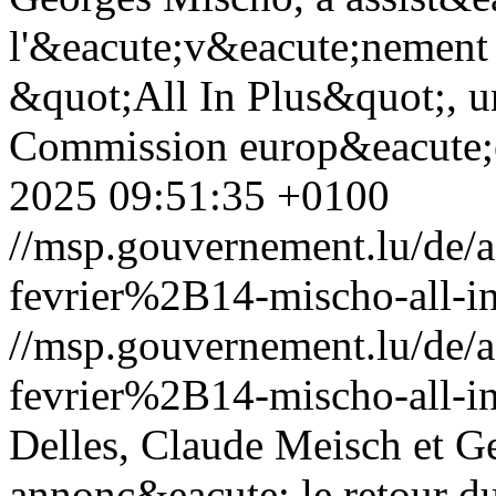
l'&eacute;v&eacute;nement 
&quot;All In Plus&quot;, un
Commission europ&eacute;e
2025 09:51:35 +0100
//msp.gouvernement.lu/de
fevrier%2B14-mischo-all-in
//msp.gouvernement.lu/de
fevrier%2B14-mischo-all-in
Delles, Claude Meisch et G
annonc&eacute; le retour d