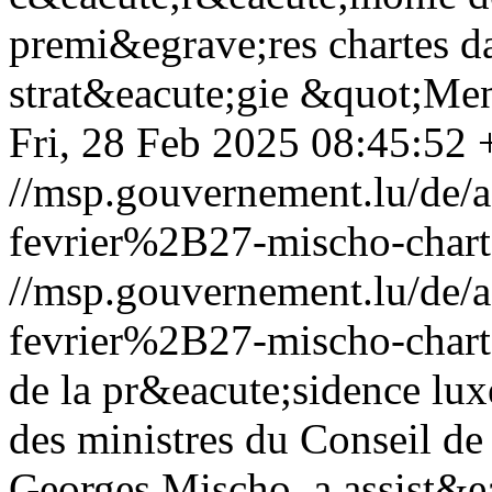
premi&egrave;res chartes da
strat&eacute;gie &quot;Me
Fri, 28 Feb 2025 08:45:52
//msp.gouvernement.lu/de
fevrier%2B27-mischo-char
//msp.gouvernement.lu/de
fevrier%2B27-mischo-char
de la pr&eacute;sidence l
des ministres du Conseil de 
Georges Mischo, a assist&e