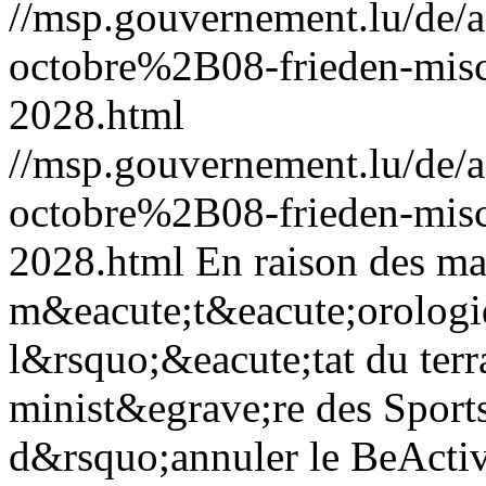
//msp.gouvernement.lu/de
octobre%2B08-frieden-misc
2028.html
//msp.gouvernement.lu/de
octobre%2B08-frieden-misc
2028.html
En raison des ma
m&eacute;t&eacute;orologiqu
l&rsquo;&eacute;tat du terr
minist&egrave;re des Sport
d&rsquo;annuler le BeActi