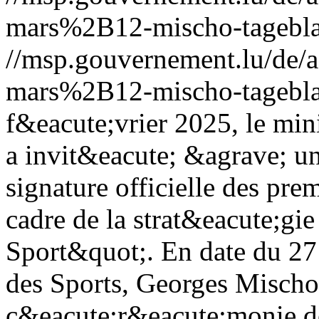
mars%2B12-mischo-tagebla
//msp.gouvernement.lu/de
mars%2B12-mischo-tagebla
f&eacute;vrier 2025, le min
a invit&eacute; &agrave; u
signature officielle des pre
cadre de la strat&eacute;g
Sport&quot;.
En date du 27
des Sports, Georges Mischo
c&eacute;r&eacute;monie de 