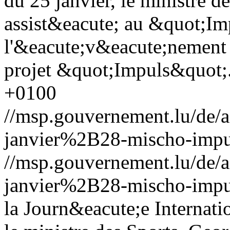
du 25 janvier, le ministre d
assist&eacute; au &quot;I
l'&eacute;v&eacute;nement o
projet &quot;Impuls&quot;
+0100
//msp.gouvernement.lu/de
janvier%2B28-mischo-impu
//msp.gouvernement.lu/de
janvier%2B28-mischo-impu
la Journ&eacute;e Internat