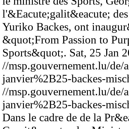
le ministre des Sports, Geor
l'&Eacute;galit&eacute; des 
Yuriko Backes, ont inaugur&
&quot;From Passion to Pur
Sports&quot;.
Sat, 25 Jan 
//msp.gouvernement.lu/de
janvier%2B25-backes-misch
//msp.gouvernement.lu/de
janvier%2B25-backes-misch
Dans le cadre de de la Pr&