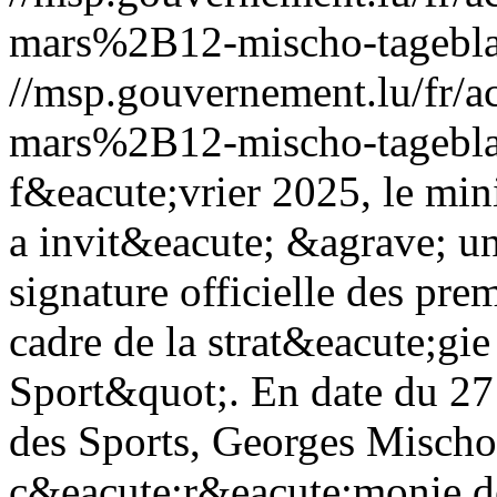
mars%2B12-mischo-tagebla
//msp.gouvernement.lu/fr
mars%2B12-mischo-tagebla
f&eacute;vrier 2025, le min
a invit&eacute; &agrave; u
signature officielle des pre
cadre de la strat&eacute;g
Sport&quot;.
En date du 27
des Sports, Georges Mischo
c&eacute;r&eacute;monie de 