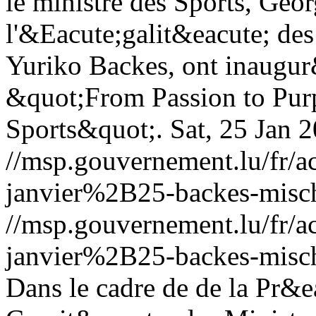
le ministre des Sports, Geor
l'&Eacute;galit&eacute; des 
Yuriko Backes, ont inaugur&
&quot;From Passion to Pur
Sports&quot;.
Sat, 25 Jan 
//msp.gouvernement.lu/fr
janvier%2B25-backes-misch
//msp.gouvernement.lu/fr
janvier%2B25-backes-misch
Dans le cadre de de la Pr&