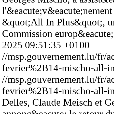
l'&eacute;v&eacute;nement 
&quot;All In Plus&quot;, un
Commission europ&eacute;e
2025 09:51:35 +0100
//msp.gouvernement.lu/fr
fevrier%2B14-mischo-all-in
//msp.gouvernement.lu/fr
fevrier%2B14-mischo-all-in
Delles, Claude Meisch et G
annonc&eacute; le retour d