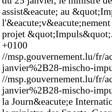
du 25 janvier, le ministre d
assist&eacute; au &quot;I
l'&eacute;v&eacute;nement o
projet &quot;Impuls&quot;
+0100
//msp.gouvernement.lu/fr
janvier%2B28-mischo-impu
//msp.gouvernement.lu/fr
janvier%2B28-mischo-impu
la Journ&eacute;e Internat