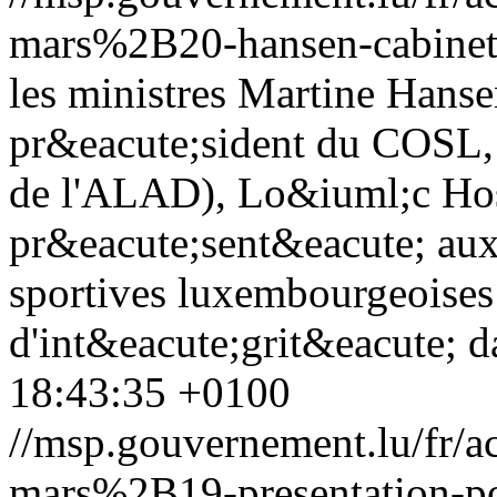
mars%2B20-hansen-cabinet-
les ministres Martine Hanse
pr&eacute;sident du COSL, 
de l'ALAD), Lo&iuml;c Hos
pr&eacute;sent&eacute; aux
sportives luxembourgeoises 
d'int&eacute;grit&eacute; d
18:43:35 +0100
//msp.gouvernement.lu/fr
mars%2B19-presentation-pol