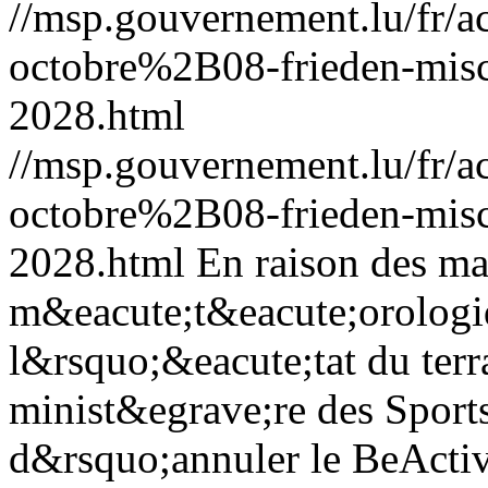
//msp.gouvernement.lu/fr
octobre%2B08-frieden-misc
2028.html
//msp.gouvernement.lu/fr
octobre%2B08-frieden-misc
2028.html
En raison des ma
m&eacute;t&eacute;orologiqu
l&rsquo;&eacute;tat du terr
minist&egrave;re des Sport
d&rsquo;annuler le BeActi