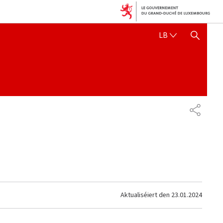
LËTZEBUERGE
LB
SHOW HIDE SEARCH
SHARE
Aktualiséiert den
23.01.2024