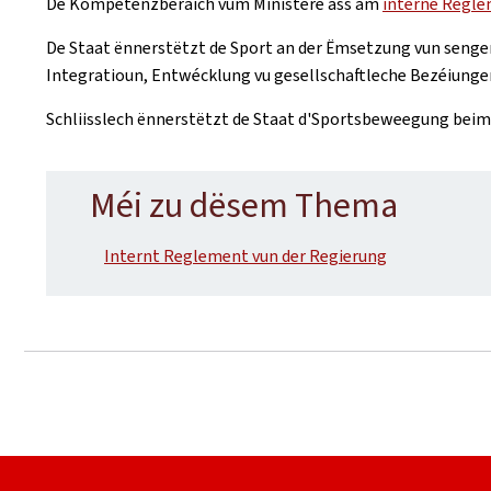
De Kompetenzberäich vum Ministère ass am
interne Regle
De Staat ënnerstëtzt de Sport an der Ëmsetzung vun sengen
Integratioun, Entwécklung vu gesellschaftleche Bezéiungen
Schliisslech ënnerstëtzt de Staat d'Sportsbeweegung beim
Méi zu dësem Thema
Internt Reglement vun der Regierung