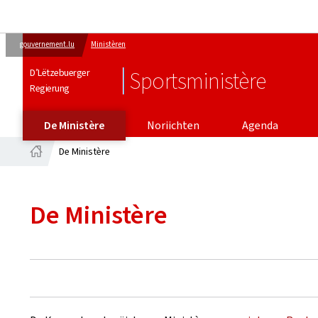
gouvernement.lu
Ministèren
D’Lëtzebuerger
Sportsministère
Regierung
De Ministère
Noriichten
Agenda
De Ministère
Startsäit
De Ministère