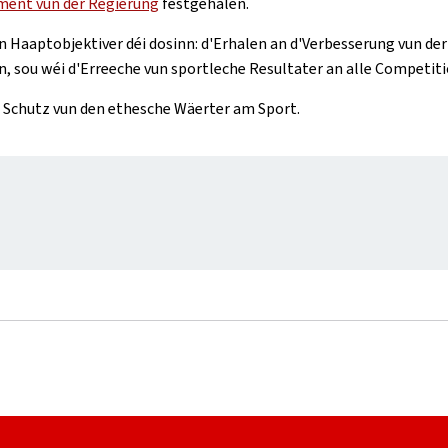
ment vun der Regierung
festgehalen.
 Haaptobjektiver déi dosinn: d'Erhalen an d'Verbesserung vun der
, sou wéi d'Erreeche vun sportleche Resultater an alle Competit
 Schutz vun den ethesche Wäerter am Sport.