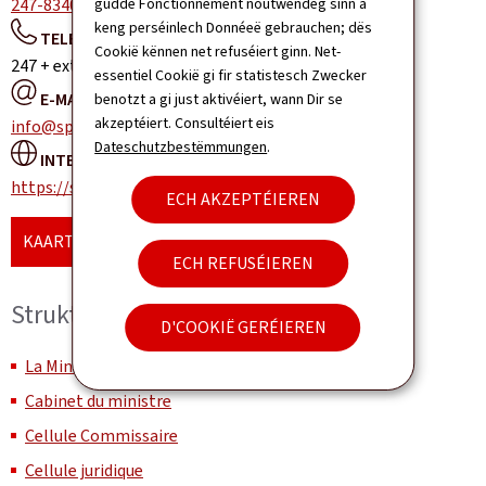
247-83400
gudde Fonctionnement noutwendeg sinn a
keng perséinlech Donnéeë gebrauchen; dës
TELEFONSZENTRAL:
Cookië kënnen net refuséiert ginn. Net-
247 + extension
essentiel Cookië gi fir statistesch Zwecker
E-MAIL:
benotzt a gi just aktivéiert, wann Dir se
akzeptéiert. Consultéiert eis
info@sport.public.lu
Dateschutzbestëmmungen
.
INTERNETSITE:
https://sports.public.lu
ECH AKZEPTÉIEREN
KAART WEISEN
ECH REFUSÉIEREN
Struktur an Organisatioun
D'COOKIË GERÉIEREN
La Ministre et le secrétariat ministériel
Cabinet du ministre
Cellule Commissaire
Cellule juridique