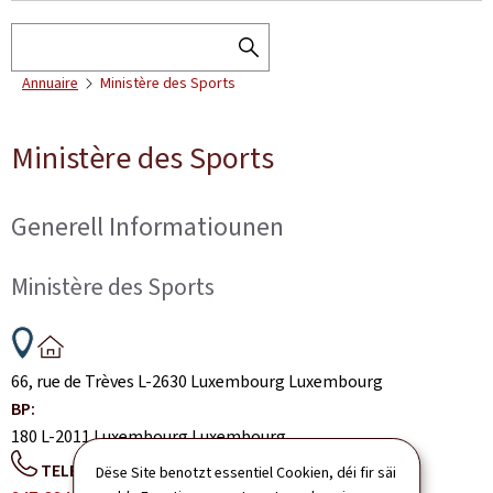
Sichen
SEARCH
Annuaire
Ministère des Sports
THE
DIRECTORY
Ministère des Sports
Generell Informatiounen
Ministère des Sports
ADRESS:
66, rue de Trèves
L-2630
Luxembourg
Luxembourg
BP:
180
L-2011
Luxembourg
Luxembourg
TELEFON:
Dëse Site benotzt essentiel Cookien, déi fir säi