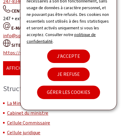
247-83400
nécessaires à son bon fonctionnement, sans
usage de données à caractère personnel, et
CENTRALE TÉLÉPHONIQUE:
ne pouvant pas être refusés. Des cookies non
247 + extension
essentiels sont utilisés à des fins statistiques
E-MAIL :
et seront activés uniquement si vous les
acceptez. Consulter notre
politique de
info@sport.public.lu
confidentialité
.
SITE WEB :
https://sports.public.lu
J'ACCEPTE
AFFICHER LA CARTE
JE REFUSE
Structure et organisation
GÉRER LES COOKIES
La Ministre et le secrétariat ministériel
Cabinet du ministre
Cellule Commissaire
Cellule juridique