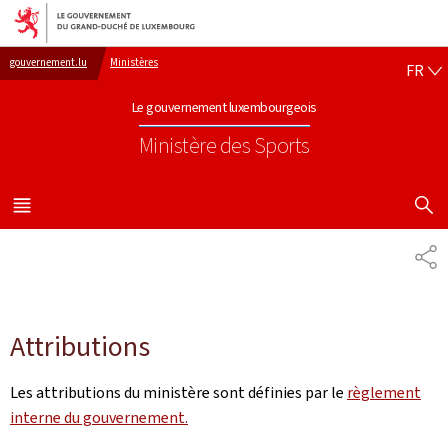
Aller au menu principal
Aller au contenu
FR
gouvernement.lu
Ministères
FR
Le gouvernement luxembourgeois
Ministère des Sports
AFFICHER
MENU
PRINCIPAL
PA
Attributions
Les attributions du ministère sont définies par le
règlement
interne du gouvernement.