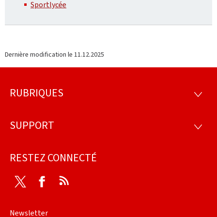
Sportlycée
Dernière modification le
11.12.2025
RUBRIQUES
Pied
RUBRI
de
SUPPORT
SUPP
page
RESTEZ CONNECTÉ
Twitter
Facebook
RSS
Newsletter