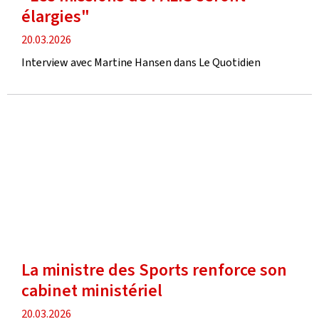
élargies"
date
20.03.2026
de
Interview avec Martine Hansen dans Le Quotidien
publication
La ministre des Sports renforce son
cabinet ministériel
date
20.03.2026