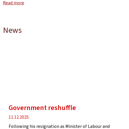
Read more
News
Government reshuffle
Publication
11.12.2025
date
Following his resignation as Minister of Labour and