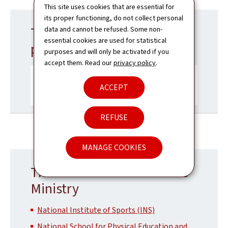
This site uses cookies that are essential for
its proper functioning, do not collect personal
The Luxembourg sports
data and cannot be refused. Some non-
essential cookies are used for statistical
portal
purposes and will only be activated if you
accept them. Read our
privacy policy
.
ACCEPT
REFUSE
MANAGE COOKIES
The Administrations of the
Ministry
National Institute of Sports (INS)
National School for Physical Education and