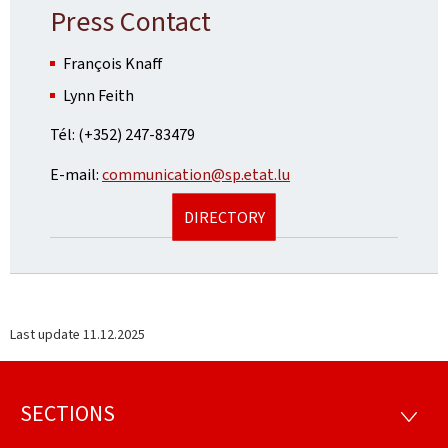
Press Contact
François Knaff
Lynn Feith
Tél: (+352) 247-83479
E-mail:
communication@sp.etat.lu
DIRECTORY
Last update
11.12.2025
SECTIONS
Footer
SECTI