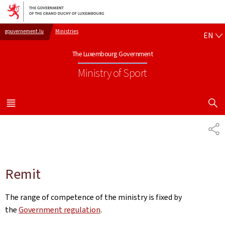
Go to main navigation
Go to content
EN
gouvernement.lu
Ministries
EN
The Luxembourg Government
Ministry of Sport
SHOW H
MENU
MAIN
SH
Remit
The range of competence of the ministry is fixed by
the
Government regulation
.