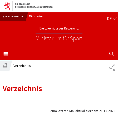
Zur Hauptnavigation
Zum Inhalt
DE
gouvernement.lu
Ministerien
DE
Die Luxemburger Regierung
Ministerium für Sport
SUCHFLED 
MENÜ
HAUPT-
Verzeichnis
TE
Startseite
Verzeichnis
Zum letzten Mal aktualisiert am
21.12.2023