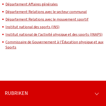
Département Affaires générales
Département Relations avec le secteur communal
Département Relations avec le mouvement sportif
Institut national des sports (INS)
Institut national de l’activité physique et des sports (INAPS)
Commissaire de Gouvernement à l’Éducation physique et aux
Sports
RUBRIKEN
Footer
RUBRI