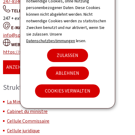
247-83400
notwendige Cookies, ohne Nutzung
personenbezogener Daten. Diese Cookies
TELEFONZENTRALE:
können nicht abgelehnt werden. Nicht
247 + extension
notwendige Cookies werden zu statistischen
E-MAIL:
Zwecken benutzt und nur aktiviert, wenn Sie
sie zulassen. Unsere
info@sport.public.lu
Datenschutzbestimmungen
lesen.
WEBSITE:
https://sports.public.lu
ZULASSEN
ANZEIGE DER KARTE
ABLEHNEN
Struktur und Organisation
COOKIES VERWALTEN
La Ministre et le secrétariat ministériel
Cabinet du ministre
Cellule Commissaire
Cellule juridique