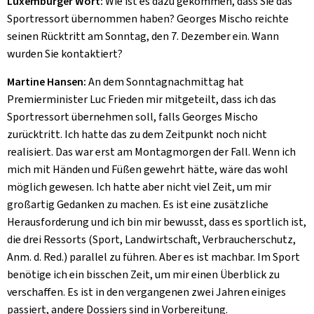
Luxemburger Wort:
Wie ist es dazu gekommen, dass Sie das
Sportressort übernommen haben? Georges Mischo reichte
seinen Rücktritt am Sonntag, den 7. Dezember ein. Wann
wurden Sie kontaktiert?
Martine Hansen:
An dem Sonntagnachmittag hat
Premierminister Luc Frieden mir mitgeteilt, dass ich das
Sportressort übernehmen soll, falls Georges Mischo
zurücktritt. Ich hatte das zu dem Zeitpunkt noch nicht
realisiert. Das war erst am Montagmorgen der Fall. Wenn ich
mich mit Händen und Füßen gewehrt hätte, wäre das wohl
möglich gewesen. Ich hatte aber nicht viel Zeit, um mir
großartig Gedanken zu machen. Es ist eine zusätzliche
Herausforderung und ich bin mir bewusst, dass es sportlich ist,
die drei Ressorts (Sport, Landwirtschaft, Verbraucherschutz,
Anm. d. Red.) parallel zu führen. Aber es ist machbar. Im Sport
benötige ich ein bisschen Zeit, um mir einen Überblick zu
verschaffen. Es ist in den vergangenen zwei Jahren einiges
passiert, andere Dossiers sind in Vorbereitung.