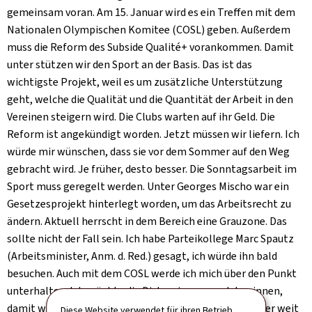
gemeinsam voran. Am 15. Januar wird es ein Treffen mit dem
Nationalen Olympischen Komitee (COSL) geben. Außerdem
muss die Reform des Subside Qualité+ vorankommen. Damit
unter stützen wir den Sport an der Basis. Das ist das
wichtigste Projekt, weil es um zusätzliche Unterstützung
geht, welche die Qualität und die Quantität der Arbeit in den
Vereinen steigern wird. Die Clubs warten auf ihr Geld. Die
Reform ist angekündigt worden. Jetzt müssen wir liefern. Ich
würde mir wünschen, dass sie vor dem Sommer auf den Weg
gebracht wird. Je früher, desto besser. Die Sonntagsarbeit im
Sport muss geregelt werden. Unter Georges Mischo war ein
Gesetzesprojekt hinterlegt worden, um das Arbeitsrecht zu
ändern. Aktuell herrscht in dem Bereich eine Grauzone. Das
sollte nicht der Fall sein. Ich habe Parteikollege Marc Spautz
(Arbeitsminister, Anm. d. Red.) gesagt, ich würde ihn bald
besuchen. Auch mit dem COSL werde ich mich über den Punkt
unterhalten. Ich möchte die Diskussionen rasch beginnen,
damit wir vorankommen. Die Arbeiten sind aber weniger weit
Diese Website verwendet für ihren Betrieb