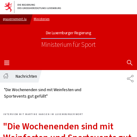
Zur Hauptnavigation
Zum Inhalt
gouvernement.lu
Ministerien
Die Luxemburger Regierung
Ministerium für Sport
SUCHFLED 
MENÜ
HAUPT-
Nachrichten
TE
Startseite
"Die Wochenenden sind mit Weinfesten und
Sportevents gut gefüllt"
INTERVIEW MIT MARTINE HANSEN IM LUXEMBURGER WORT
"Die Wochenenden sind mit