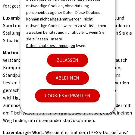
fortgeschritten als die zum Subside Qualité+.
notwendige Cookies, ohne Nutzung
personenbezogener Daten. Diese Cookies
Luxemburger Wort:
Die Anspannungen zwischen COSL und
können nicht abgelehnt werden. Nicht
Sportministerium waren zuletzt offensichtlich und wurden in
notwendige Cookies werden zu statistischen
Zwecken benutzt und nur aktiviert, wenn Sie
Stellungnahmen teils deutlich formuliert. Wie schätzen Sie die
sie zulassen. Unsere
Situation ein?
Datenschutzbestimmungen
lesen.
Martine Hansen:
Man muss nicht immer mit allem ein
verstanden sein. Soviel ist klar. Ich arbeite aber im Austausch.
ZULASSEN
Kompromisse sind essenziell. Man muss zuhören können,
Standpunkte erklären und Positionen argumentieren. Im
ABLEHNEN
besten Fall findet man so einen Konsens. Die Gesetze werden
gemacht, um den Sport zu unterstützen. Es ist deshalb
COOKIES VERWALTEN
wichtig, dass sie vom Sport getragen werden. Das ist
zumindest das Ziel. Das COSL ist ein wichtiger Partner, der mit
am Tisch sitzen soll. Ich bin ganz zuversichtlich, dass wir einen
Weg finden, um miteinander klarzukommen.
Luxemburger Wort:
Wie sieht es mit dem IPESS-Dossier aus?