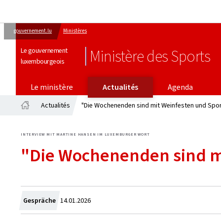
gouvernement.lu
Ministères
Le gouvernement
Ministère des Sports
luxembourgeois
Le ministère
Actualités
Agenda
Actualités
"Die Wochenenden sind mit Weinfesten und Sport
Accueil
INTERVIEW MIT MARTINE HANSEN IM LUXEMBURGER WORT
"Die Wochenenden sind mi
Crée
Gespräche
14.01.2026
le