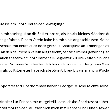
eresse am Sport und an der Bewegung?
 mich sehr gut an die Zeit erinnern, als ich als kleines Mädchen 
e gefahren. Einem Verein habe ich mich nie angeschlossen. Meine E
schaue mir heute auch noch gerne Fußballspiele an. Früher gab es n
an den deutschen Verein ausgesucht, der fast immer gewinnt (lach
Auch später war Sport immer ein Begleiter: Zu Uni-Zeiten bin ich
und im Sommer Windsurfen. Ich bin zudem eine Zeit lang zwei Ma
ls 50 Kilometer habe ich absolviert. Drei- bis viermal pro Woche ve
as Sportressort übernommen haben? Georges Mischo reichte seine
ter Luc Frieden mir mitgeteilt, dass ich das Sportressort überne
Montagmorgen der Fall. Wenn ich mich mit Händen und Füßen geweh