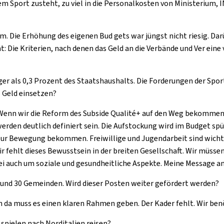
dem Sport zusteht, zu viel in die Personalkosten von Ministerium, I
tim. Die Erhöhung des eigenen Bud gets war jüngst nicht riesig. D
 Die Kriterien, nach denen das Geld an die Verbände und Ver eine v
er als 0,3 Prozent des Staatshaushalts. Die Forderungen der Sp
s Geld einsetzen?
Wenn wir die Reform des Subside Qualité+ auf den Weg bekommen,
erden deutlich definiert sein. Die Aufstockung wird im Budget spür
ur Bewegung bekommen. Freiwillige und Jugendarbeit sind wichtig.
 fehlt dieses Bewusstsein in der breiten Gesellschaft. Wir müssen
bei auch um soziale und gesundheitliche Aspekte. Meine Message a
rund 30 Gemeinden. Wird dieser Posten weiter gefördert werden?
ch da muss es einen klaren Rahmen geben. Der Kader fehlt. Wir ben
spielen nach Norditalien reisen?