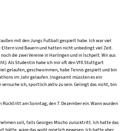
draußen mit den Jungs Fußball gespielt habe. Ich war viel
ltern sind Bauern und hatten nicht unbedingt viel Zeit.
och die zwei Vereine in Harlingen und in Ischpelt. Wir aus
t). Als Studentin habe ich mir oft den Vfß Stuttgart
 viel gelaufen, geschwommen, habe Tennis gespielt und bin
rathons im Jahr gelaufen. Insgesamt müssten es ein
rsuche ich, sportlich aktiv zu sein. Gelingt das nicht, bin
n Rücktritt am Sonntag, den 7. Dezember ein. Wann wurden
hmen soll, falls Georges Mischo zurücktritt. Ich hatte das
rt hätte, wäre das wohl möglich gewesen. Ich hatte aber