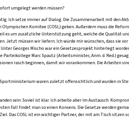
e sofort umgelegt werden müssen?
ichtig. Ich setze immer auf Dialog. Die Zusammenarbeit mit den 
alen Olympischen Komitee (COSL) geben. Außerdem muss die Refor
weil es um zusätzliche Unterstützung geht, welche die Qualität und
en. Jetzt müssen wir liefern. Ich würde mir wünschen, dass sie v
 Unter Georges Mischo war ein Gesetzesprojekt hinterlegt worden,
habe Parteikollege Marc Spautz (Arbeitsminister, Anm. d. Red.) ges
ssionen rasch beginnen, damit wir vorankommen. Die Arbeiten sind
ortministerium waren zuletzt offensichtlich und wurden in Stell
nden sein. Soviel ist klar. Ich arbeite aber im Austausch. Kompr
ten Fall findet man so einen Konsens. Die Gesetze werden gemach
el. Das COSL ist ein wichtiger Partner, der mit am Tisch sitzen sol