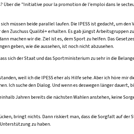
 Über die "Initiative pour la promotion de l'emploi dans le secteur
n sich müssen beide parallel laufen. Die IPESS ist gedacht, um de
er den Zuschuss Qualité+ erhalten. Es gab jüngst Arbeitsgruppen 
machen wir die. Ziel ist es, dem Sport zu helfen. Das Gesetzes
ngen geben, wie die aussehen, ist noch nicht abzusehen.
ass sich der Staat und das Sportministerium zu sehr in die Belan
tanden, weil ich die IPESS eher als Hilfe sehe. Aber ich höre mir d
en. Ich suche den Dialog. Und wenn es deswegen länger dauert, bis
einhalb Jahren bereits die nächsten Wahlen anstehen, keine Sorgen
ücken, bringt nichts. Dann riskiert man, dass die Sorgfalt auf der S
 Unterstützung zu haben.