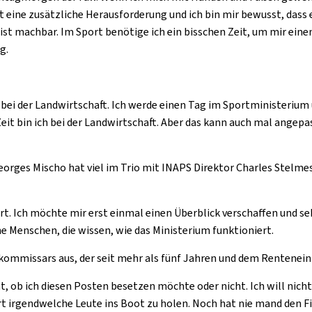
 eine zusätzliche Herausforderung und ich bin mir bewusst, dass es
 ist machbar. Im Sport benötige ich ein bisschen Zeit, um mir eine
g.
 bei der Landwirtschaft. Ich werde einen Tag im Sportministeriu
Zeit bin ich bei der Landwirtschaft. Aber das kann auch mal ange
eorges Mischo hat viel im Trio mit INAPS Direktor Charles Stelme
t. Ich möchte mir erst einmal einen Überblick verschaffen und seh
he Menschen, die wissen, wie das Ministerium funktioniert.
ommissars aus, der seit mehr als fünf Jahren und dem Renteneint
 ob ich diesen Posten besetzen möchte oder nicht. Ich will nicht
rt irgendwelche Leute ins Boot zu holen. Noch hat nie mand den F