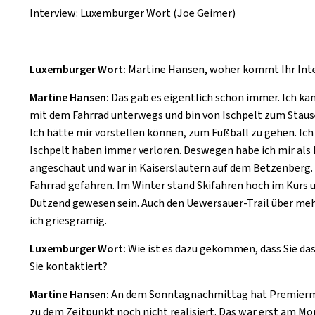
Interview: Luxemburger Wort (Joe Geimer)
Luxemburger Wort:
Martine Hansen, woher kommt Ihr Int
Martine Hansen:
Das gab es eigentlich schon immer. Ich kann
mit dem Fahrrad unterwegs und bin von Ischpelt zum Stause
Ich hätte mir vorstellen können, zum Fußball zu gehen. Ich 
Ischpelt haben immer verloren. Deswegen habe ich mir als F
angeschaut und war in Kaiserslautern auf dem Betzenberg. 
Fahrrad gefahren. Im Winter stand Skifahren hoch im Kurs 
Dutzend gewesen sein. Auch den Uewersauer-Trail über mehr a
ich griesgrämig.
Luxemburger Wort:
Wie ist es dazu gekommen, dass Sie d
Sie kontaktiert?
Martine Hansen:
An dem Sonntagnachmittag hat Premierminis
zu dem Zeitpunkt noch nicht realisiert. Das war erst am 