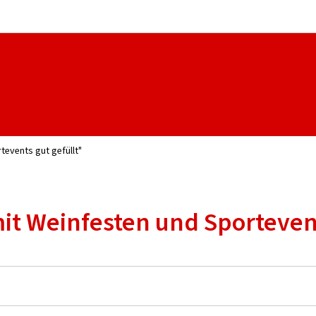
Aller au menu principal
Aller au contenu
events gut gefüllt"
t Weinfesten und Sportevent