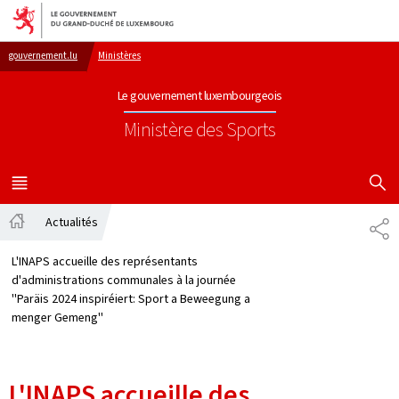
Aller au menu principal
Aller au contenu
gouvernement.lu
Ministères
Le gouvernement luxembourgeois
Ministère des Sports
AFFICHER
MENU
PRINCIPAL
Actualités
PA
Accueil
L'INAPS accueille des représentants
d'administrations communales à la journée
''Paräis 2024 inspiréiert: Sport a Beweegung a
menger Gemeng''
L'INAPS accueille des