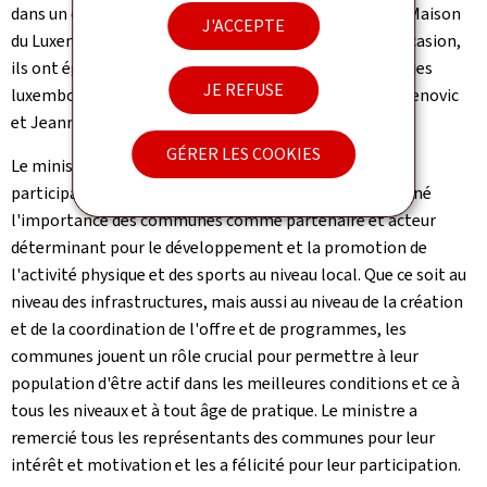
dans un contexte olympique, en passant la soirée à la Maison
J'ACCEPTE
du Luxembourg au stade Jean Bouin à Paris. À cette occasion,
ils ont également pu rencontrer les athlètes olympiques
JE REFUSE
luxembourgeois Sarah de Nutte, Ni Xia Lian, Luka Mladenovic
et Jeanne Lehair.
GÉRER LES COOKIES
Le ministre des Sports, Georges Mischo, a accueilli les
participants dans la Maison du Luxembourg et a souligné
l'importance des communes comme partenaire et acteur
déterminant pour le développement et la promotion de
l'activité physique et des sports au niveau local. Que ce soit au
niveau des infrastructures, mais aussi au niveau de la création
et de la coordination de l'offre et de programmes, les
communes jouent un rôle crucial pour permettre à leur
population d'être actif dans les meilleures conditions et ce à
tous les niveaux et à tout âge de pratique. Le ministre a
remercié tous les représentants des communes pour leur
intérêt et motivation et les a félicité pour leur participation.