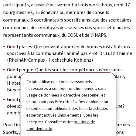
participants, a assisté activement à trois workshops, dont 17
bourgmestres, 16 échevins ou membres de conseils
communaux, 6 coordinateurs sportifs ainsi que des secrétaires
communaux, des employés des services des sports et d'autres
représentants communaux, du COSL et de l'INAPS.
Good places: Que peuvent apporter de bonnes installations
sportives à la communauté? animé par Prof. Dr. Lutz Thieme
(RheinAhrCampus - Hochschule Koblenz)
Good people: Quelles sont les compétences nécessaires
pour une politique sportive communale? animé par Harry
Ce site utilise des cookies essentiels
Hinteregger et Emmanuel Praz (BASPO – Schweizer
nécessaires à son bon fonctionnement, sans
Bundesamt für Sport)
usage de données à caractère personnel, et
Good programs: Quelle est l'importance d'un plan de
ne pouvant pas être refusés. Des cookies non
développement du sport du point de vue de la commune?
essentiels sont utilisés à des fins statistiques
animé par Lena Dürpholdt (Stadt Landau)
et seront activés uniquement si vous les
acceptez. Consulter notre
politique de
Pour finir la journée, l'INAPS, avec le soutien du ministère des
confidentialité
.
Sports, a invité les participants à continuer les discussions