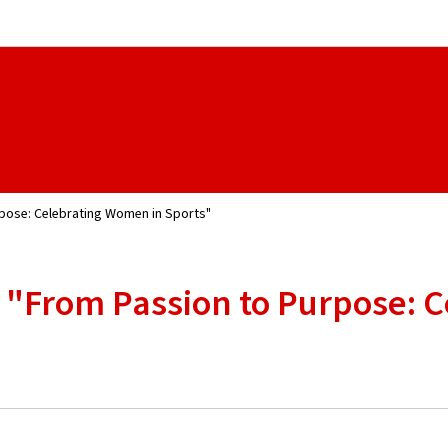
Aller au menu principal
Aller au contenu
rpose: Celebrating Women in Sports"
n "From Passion to Purpose: 