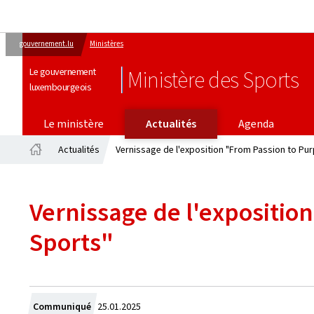
gouvernement.lu
Ministères
Le gouvernement
Ministère des Sports
luxembourgeois
Le ministère
Actualités
Agenda
Actualités
Vernissage de l'exposition "From Passion to Pu
Accueil
Vernissage de l'expositio
Sports"
Crée
Communiqué
25.01.2025