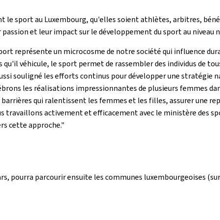
le sport au Luxembourg, qu'elles soient athlètes, arbitres, bénévo
 passion et leur impact sur le développement du sport au niveau n
 sport représente un microcosme de notre société qui influence dur
urs qu'il véhicule, le sport permet de rassembler des individus de t
aussi souligné les efforts continus pour développer une stratégie na
célébrons les réalisations impressionnantes de plusieurs femmes da
 barrières qui ralentissent les femmes et les filles, assurer une r
Nous travaillons activement et efficacement avec le ministère des 
ers cette approche."
 mars, pourra parcourir ensuite les communes luxembourgeoises (su