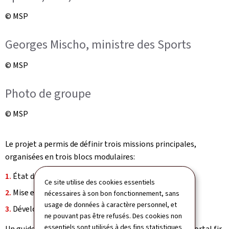
© MSP
Georges Mischo, ministre des Sports
© MSP
Photo de groupe
© MSP
Le projet a permis de définir trois missions principales,
organisées en trois blocs modulaires:
État des lieux "
erhiewen
"
Ce site utilise des cookies essentiels
Mise en réseau "
vernetzen
"
nécessaires à son bon fonctionnement, sans
usage de données à caractère personnel, et
Développer ensemble "
gestalten
"
ne pouvant pas être refusés. Des cookies non
essentiels sont utilisés à des fins statistiques
Un guide pratique ainsi qu'un portail "
Däi Guide & Däi Portal fir