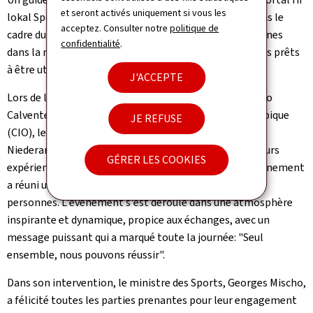
et seront activés uniquement si vous les
lokal Sport- & Beweegungsfërderung
", développés dans le
acceptez. Consulter notre
politique de
cadre du projet, soutiendront durablement les communes
confidentialité
.
dans la mise en œuvre des trois blocs et sont désormais prêts
à être utilisés.
J'ACCEPTE
Lors de l'événement de clôture, en présence d'Alejandro
Calvente, représentant du Comité international olympique
JE REFUSE
(CIO), les quatre communes participantes (Clervaux,
Niederanven, Grevenmacher et Roeser) ont partagé leurs
GÉRER LES COOKIES
expériences, meilleures pratiques et conclusions. L'événement
a réuni un total de 51 communes, attirant plus de 150
personnes. L'événement s'est déroulé dans une atmosphère
inspirante et dynamique, propice aux échanges, avec un
message puissant qui a marqué toute la journée: "Seul
ensemble, nous pouvons réussir".
Dans son intervention, le ministre des Sports, Georges Mischo,
a félicité toutes les parties prenantes pour leur engagement