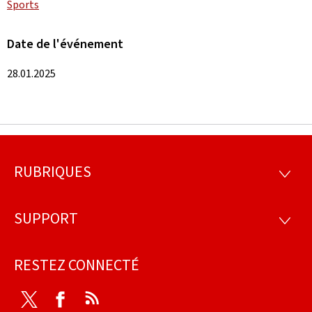
Sports
Date de l'événement
28.01.2025
RUBRIQUES
Pied
RUBRI
de
SUPPORT
SUPP
page
RESTEZ CONNECTÉ
Twitter
Facebook
RSS