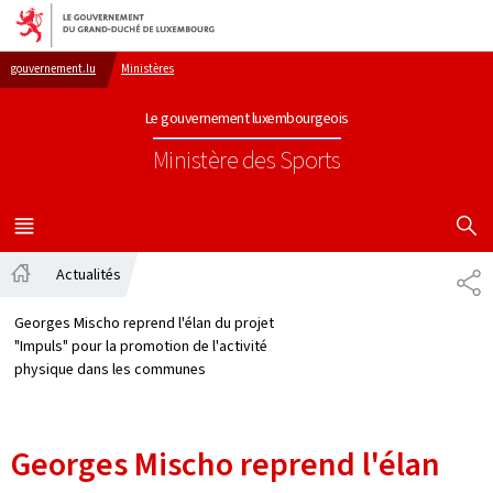
Aller au menu principal
Aller au contenu
gouvernement.lu
Ministères
Le gouvernement luxembourgeois
Ministère des Sports
AFFICHER
MENU
PRINCIPAL
Actualités
PA
Accueil
Georges Mischo reprend l'élan du projet
"Impuls" pour la promotion de l'activité
physique dans les communes
Georges Mischo reprend l'élan