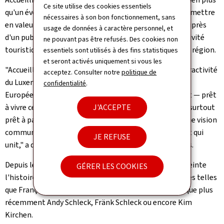
Ce site utilise des cookies essentiels
qu'un événement sportif. C'est une occasion unique de mettre
nécessaires à son bon fonctionnement, sans
en valeur ses paysages, sa culture et son patrimoine auprès
usage de données à caractère personnel, et
d'un public international, tout en renforçant l'attractivité
ne pouvant pas être refusés. Des cookies non
touristique et l'image de marque de notre pays et de la région.
essentiels sont utilisés à des fins statistiques
et seront activés uniquement si vous les
"Accueillir le Tour de France, c'est aussi renforcer l'attractivité
acceptez. Consulter notre
politique de
du Luxembourg et inscrire notre pays dans le cœur des
confidentialité
.
Européens et du monde entier. Le Luxembourg est prêt — prêt
à vivre cet événement avec enthousiasme et fierté, et surtout
J'ACCEPTE
prêt à partager avec la France, l'Europe et le monde une vision
commune: celle d'un sport qui rassemble, qui inspire et qui
JE REFUSE
unit," a déclaré le Premier ministre lors de son discours.
Depuis le début, le Luxembourg a marqué de son empreinte
GÉRER LES COOKIES
l'histoire du Tour à travers des personnages légendaires telles
que François Faber, Nicolas Frantz, Charly Gaul, ainsi que plus
récemment Andy Schleck, Fränk Schleck ou encore Kim
Kirchen.