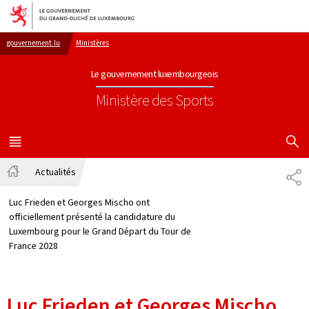
Aller au menu principal
Aller au contenu
gouvernement.lu
Ministères
Le gouvernement luxembourgeois
Ministère des Sports
AFFICHER
MENU
PRINCIPAL
Actualités
PA
Accueil
Luc Frieden et Georges Mischo ont
officiellement présenté la candidature du
Luxembourg pour le Grand Départ du Tour de
France 2028
Luc Frieden et Georges Mischo