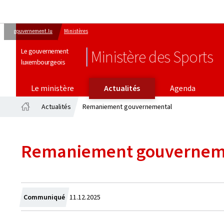
gouvernement.lu
Ministères
Le gouvernement
Ministère des Sports
luxembourgeois
Le ministère
Actualités
Agenda
Actualités
Remaniement gouvernemental
Accueil
Remaniement gouvernem
Crée
Communiqué
11.12.2025
le