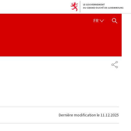
FRANÇAIS
FR
AFFICHER / MASQUER 
PARTAG
Dernière modification le
11.12.2025