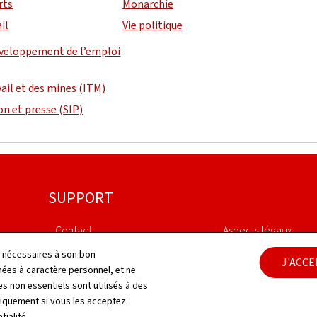
rts
Monarchie
il
Vie politique
éveloppement de l’emploi
vail et des mines (ITM)
on et presse (SIP)
SUPPORT
Contact
Aspects légaux
ls nécessaires à son bon
J'ACC
Plan du site
Déclaration d'access
es à caractère personnel, et ne
s non essentiels sont utilisés à des
À propos du site
Gestion des cookies
niquement si vous les acceptez.
tialité
.