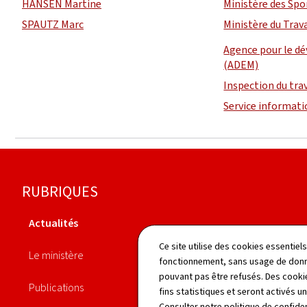
HANSEN Martine
Ministère des Spo
SPAUTZ Marc
Ministère du Trava
Agence pour le d
(ADEM)
Inspection du tra
Service informati
Pied
RUBRIQUES
de
Actualités
page
Agenda
Ce site utilise des cookies essentie
Le ministère
fonctionnement, sans usage de donné
Annuaire
pouvant pas être refusés. Des cookie
Publications
fins statistiques et seront activés u
Consulter notre
politique de confiden