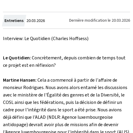
Crée
Dernière modification le
20.03.2026
Entretiens
20.03.2026
le
Interview: Le Quotidien (Charles Hoffsess)
Le Quotidien:
Concrètement, depuis combien de temps tout
ce projet est en réflexion?
Martine Hansen:
Cela a commencé à partir de l'affaire de
monsieur Rodrigues. Nous avons alors entamé les discussions
avec le ministère de l'Égalité des genres et de la Diversité, le
COSL ainsi que les fédérations, puis la décision de définir un
cadre pour l'intégrité dans le sport a été prise. Nous avions
déjà défini que I'ALAD (NDLR: Agence luxembourgeoise
antidopage) devrait avoir plus de missions afin de devenir
l'Agence luxembourgeoise pour l'intégrité dans le sport (ALIS).