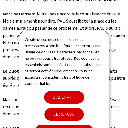
Martine Hansen:
Je n'ai pas encore pris connaissance de cela.
Mais simplement pour dire, PALIS aurait été la place où les
dames aurait pu parler de ce problème. Et alors, PALIS aurait
pu leur apporter de l'aide. Je n'ai pas vu les informations que la
Ce site utilise des cookies essentiels
FLF a reçues, mais à partir du moment où l'on reçoit des
nécessaires à son bon fonctionnement, sans
preuves et, je l'ai dit à la Chambre, il est essentiel de réagir
usage de données à caractère personnel, et
directement. Et cela, la FLF l'a fait.
ne pouvant pas être refusés. Des cookies non
essentiels sont utilisés à des fins statistiques
Le Quotidien:
Pourtant des signalements avaient été faits
et seront activés uniquement si vous les
acceptez. Consulter notre
politique de
auprès de la FLF depuis 2023. Est-ce que tout cela aurait pu être
confidentialité
.
évité si PALIS avait déjà été en place?
J'ACCEPTE
Martine Hansen:
Mais selon mes informations, la FLF n'avait
reçu aucune preuve. La fédération en a reçu récemment et a
directement réagi.
JE REFUSE