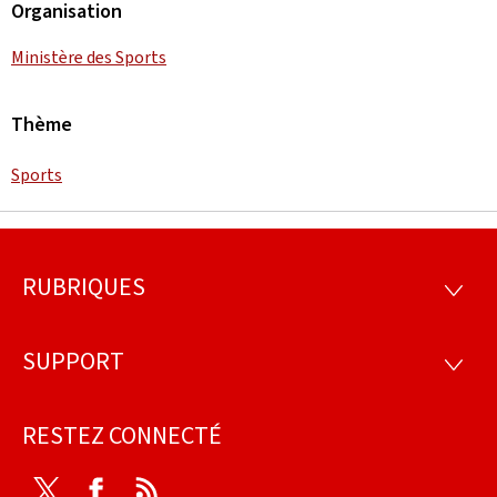
Organisation
Ministère des Sports
Thème
Sports
RUBRIQUES
Pied
RUBRI
de
SUPPORT
SUPP
page
RESTEZ CONNECTÉ
Twitter
Facebook
RSS