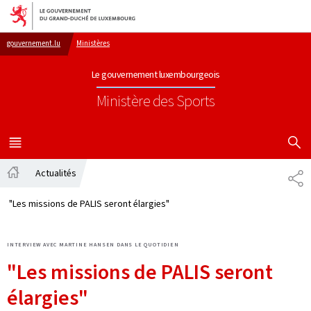
Aller au menu principal
Aller au contenu
gouvernement.lu
Ministères
Le gouvernement luxembourgeois
Ministère des Sports
AFFICHER
MENU
PRINCIPAL
Actualités
PA
Accueil
"Les missions de PALIS seront élargies"
INTERVIEW AVEC MARTINE HANSEN DANS LE QUOTIDIEN
"Les missions de PALIS seront
élargies"