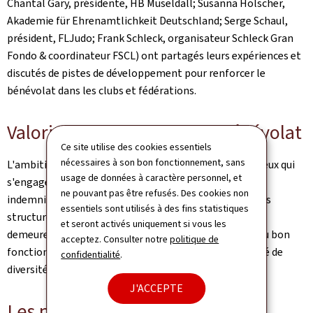
Chantal Gary, présidente, HB
Museldall;
Susanna Hölscher,
Akademie für Ehrenamtlichkeit Deutschland; Serge Schaul,
président, FLJudo; Frank Schleck, organisateur Schleck Gran
Fondo & coordinateur FSCL) ont partagés leurs expériences et
discutés de pistes de développement pour renforcer le
bénévolat dans les clubs et fédérations.
Valorisation et soutien du bénévolat
Ce site utilise des cookies essentiels
nécessaires à son bon fonctionnement, sans
L'ambition de l'INAPS est de promouvoir et soutenir ceux qui
usage de données à caractère personnel, et
s'engagent dans le sport, qu'ils soient professionnels,
ne pouvant pas être refusés. Des cookies non
indemnisés ou bénévoles. Si la professionnalisation des
essentiels sont utilisés à des fins statistiques
structures sportives reste un objectif clé, le bénévolat
et seront activés uniquement si vous les
demeure la pierre angulaire du succès, indispensable au bon
acceptez. Consulter notre
politique de
fonctionnement du sport et enrichissant notre société de
confidentialité
.
diversité et de solidarité.
J'ACCEPTE
Les premières mesures du plan