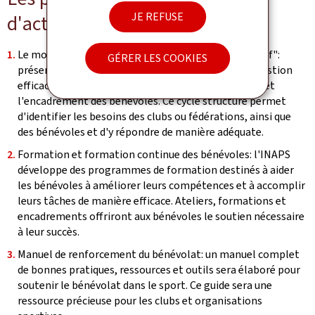
JE REFUSE
d'action
Le modèle du cycle du bénévolat "
Benevolatskreeslaf
":
GÉRER LES COOKIES
présenté lors du lancement, il s'agit d'un cycle de gestion
efficace pour faciliter le recrutement, la formation et
l'encadrement des bénévoles. Ce cycle structuré permet
d'identifier les besoins des clubs ou fédérations, ainsi que
des bénévoles et d'y répondre de manière adéquate.
Formation et formation continue des bénévoles: l'INAPS
développe des programmes de formation destinés à aider
les bénévoles à améliorer leurs compétences et à accomplir
leurs tâches de manière efficace. Ateliers, formations et
encadrements offriront aux bénévoles le soutien nécessaire
à leur succès.
Manuel de renforcement du bénévolat: un manuel complet
de bonnes pratiques, ressources et outils sera élaboré pour
soutenir le bénévolat dans le sport. Ce guide sera une
ressource précieuse pour les clubs et organisations