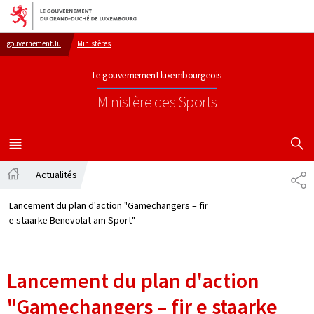
Aller au menu principal
Aller au contenu
gouvernement.lu
Ministères
Le gouvernement luxembourgeois
Ministère des Sports
AFFICHER
MENU
PRINCIPAL
Actualités
PA
Accueil
Lancement du plan d'action "Gamechangers – fir
e staarke Benevolat am Sport"
Lancement du plan d'action
"Gamechangers – fir e staarke