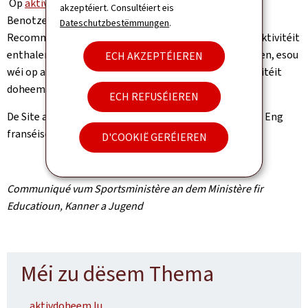
Op
aktivdoheem.lu
gëtt et eng Sektioun "Links" déi de
akzeptéiert. Consultéiert eis
Benotzer op aner Sitte weiderleet, déi medezinesch
Dateschutzbestëmmungen
.
Recommandatiounen a Saache physesch a sportlech Aktivitéit
enthalen, an enger Period wou ee muss doheem bleiwen, esou
ECH AKZEPTÉIEREN
wéi op aner nëtzlech Säite zum Thema physesch Aktivitéit
doheem.
ECH REFUSÉIEREN
De Site ass am Moment op Lëtzebuergesch disponibel. Eng
franséisch Versioun kënnt geschwënn no.
D'COOKIË GERÉIEREN
Communiqué vum Sportsministère an dem Ministère fir
Educatioun, Kanner a Jugend
Méi zu dësem Thema
aktivdoheem.lu