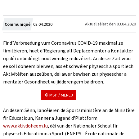
Created
Aktualiséiert den
03.04.2020
Communiqué
03.04.2020
on
Fir d'Verbreedung vum Coronavirus COVID-19 maximal ze
limitéieren, huet d'Regierung all Deplacementer a Kontakter
op déi onbedéngt noutwendeg reduzéiert. An dëser Zäit wou
ee soll doheem bleiwen, ass et schwéier physesch a sportlech
Aktivitéiten auszeüben, déi awer bewisen zur physescher a
mentaler Gesondheet vu jidderengem bäidroen.
© MSP / MENEJ
An dësem Sënn, lancéieren de Sportsministère an de Ministère
fir Educatioun, Kanner a Jugend d'Plattform
www.aktivdoheem.lu
, déi vun der Nationaler Schoul fir
physesch Educatioun a Sport (ENEPS - École nationale de