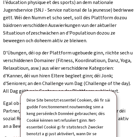
l'éducation physique et des sports) an dem nationale
Jugendservice (SNJ - Service national de la jeunesse) bedriwwe
gëtt. Wéi den Numm et scho seet, soll dës Plattform dozou
bäidroen verschidden Auswierkungen vun der aktueller
Situatioun ofzeschwächen an d'Populatioun dozou ze
beweegen och doheem aktiv ze bleiwen.
D'Übungen, déi op der Plattform ugebuede ginn, riichte sech u
verschiddenen Domainer (Fitness, Koordinatioun, Danz, Yoga,
Relaxatioun, asw.) aus véier verschiddene Kategorien:
d'Kanner, déi vun hiren Eltere begleet ginn; déi Jonk;
d'Senioren; an den Challenge vum Dag (Challenge of the day).
All Dag gëtt neie Contenu op der Plattform publizéiert.
Dëse Site benotzt essentiel Cookien, déi fir säi
Egal ob een eleng ass, mat senge Kanner oder sengem
gudde Fonctionnement noutwendeg sinn a
Partner, ob ee virtuell mat Frënn oder Kolleegen iwwer déi
keng perséinlech Donnéeë gebrauchen; dës
sozial Reseaue verbonne ass, et gi vill Méiglechkeeten, aktiv
Cookië kënnen net refuséiert ginn. Net-
an a Beweegung ze sinn, och op klengstem Raum.
essentiel Cookië gi fir statistesch Zwecker
benotzt a gi just aktivéiert, wann Dir se